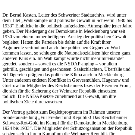
Dr. Bernd Kasten, Leiter des Schweriner Stadtarchivs, wird unter
dem Titel „Wahlkämpfe und politische Gewalt in Schwerin 1930 bis
1933“ Einblicke in die politisch aufgeladene Atmosphäre jener Jahre
geben. Der Niedergang der Demokratie in Mecklenburg war seit
1930 von einem immer heftigeren Anstieg der politischen Gewalt
begleitet. Hatten die Parteien bis dahin auf die Kraft ihrer
Argumente vertraut und auch ihre politischen Gegner zu Wort
kommen lassen, so schlugen die Nationalsozialisten hier einen ganz
anderen Kurs ein. Im Wahlkampf wurde nicht mehr miteinander
geredet, sondern – soweit es die NSDAP anging – vor allem
gebrüllt, geschlagen und geschossen. Saalschlachten, Überfälle und
Schlägereien prägten das politische Klima auch in Mecklenburg.
Unter anderem endeten Konflikte in Grevesmühlen, Hagenow und
Güstrow für Mitglieder des Reichsbanners bzw. der Eisernen Front,
die sich für die Sicherung der Weimarer Republik einsetzten,
tödlich. Die NSDAP setzte zunehmend auf Gewalt, um ihre
politischen Ziele durchzusetzen.
Der Vortrag gehört zum Begleitprogramm im Rahmen unserer
Sonderausstellung „Für Freiheit und Republik! Das Reichsbanner
Schwarz-Rot-Gold im Kampf für die Demokratie in Mecklenburg
1924 bis 1933“. Die Mitglieder der Schutzorganisation der Republik
setzten sich in ihrem Kampf um die Weimarer Republik für