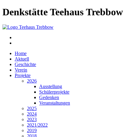
Denkstätte Teehaus Trebbow
Home
Aktuell
Geschichte
Verein
Projekte
2026
Ausstellung
Schülerprojekte
Gedenken
Veranstaltungen
2025
2024
2023
2021/2022
2019
2018