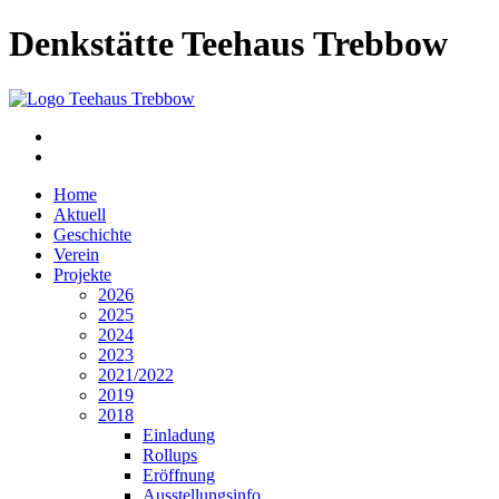
Denkstätte Teehaus Trebbow
Home
Aktuell
Geschichte
Verein
Projekte
2026
2025
2024
2023
2021/2022
2019
2018
Einladung
Rollups
Eröffnung
Ausstellungsinfo