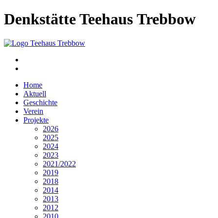
Denkstätte Teehaus Trebbow
Home
Aktuell
Geschichte
Verein
Projekte
2026
2025
2024
2023
2021/2022
2019
2018
2014
2013
2012
2010